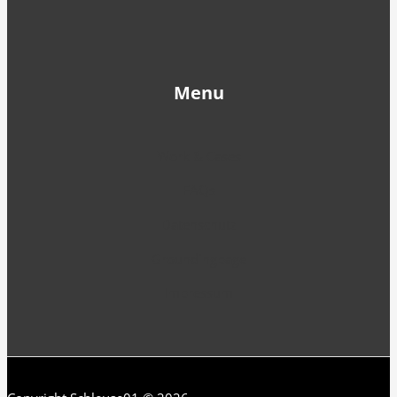
Men
u
Work & Cases
FAQs
Datenschutz
Groundingpage
Impressum