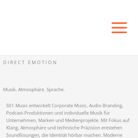
Zum
Inhalt
springen
D I R E C T E M O T I O N
Musik. Atmosphäre. Sprache.
S01 Music entwickelt Corporate Music, Audio Branding,
Podcast-Produktionen und individuelle Musik für
Unternehmen, Marken und Medienprojekte. Mit Fokus auf
Klang, Atmosphäre und technische Präzision entstehen
Soundlösungen, die Identität hörbar machen. Moderne